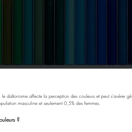
 le daltonisme affecte la perception des couleurs et peut s’avérer g
 population masculine et seulement 0,5% des femmes.
ouleurs ?