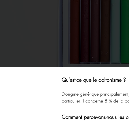
Qu’est-ce que le daltonisme ?
D’origine génétique principalement,
particulier. Il concerne 8 % de la
Comment percevons-nous les c