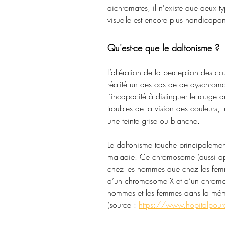
dichromates, il n'existe que deux t
visuelle est encore plus handicapan
Qu'est-ce que le daltonisme ?
L’altération de la perception des c
réalité un des cas de de dyschroma
l’incapacité à distinguer le rouge d
troubles de la vision des couleurs, l
une teinte grise ou blanche.
Le daltonisme touche principalemen
maladie. Ce chromosome (aussi app
chez les hommes que chez les femme
d’un chromosome X et d’un chromoso
hommes et les femmes dans la mê
(source : 
https://www.hopitalpour