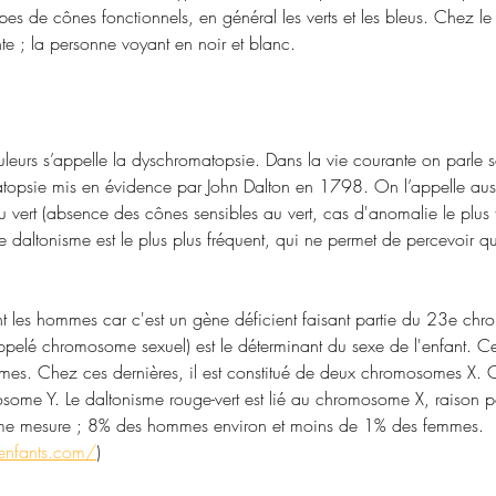
ypes de cônes fonctionnels, en général les verts et les bleus. Chez 
te ; la personne voyant en noir et blanc.
ouleurs s’appelle la dyschromatopsie. Dans la vie courante on parle 
topsie mis en évidence par John Dalton en 1798. On l’appelle auss
u vert (absence des cônes sensibles au vert, cas d'anomalie le plus fr
e daltonisme est le plus plus fréquent, qui ne permet de percevoir que 
t les hommes car c'est un gène déficient faisant partie du 23e ch
elé chromosome sexuel) est le déterminant du sexe de l'enfant. 
s. Chez ces dernières, il est constitué de deux chromosomes X. Ch
me Y. Le daltonisme rouge-vert est lié au chromosome X, raison pour
me mesure ; 8% des hommes environ et moins de 1% des femmes.
enfants.com/
)