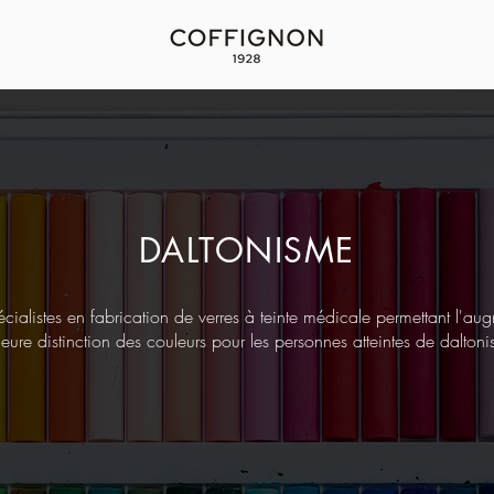
DALTONISME
ialistes en fabrication de verres à teinte médicale permettant l'aug
leure distinction des couleurs pour les personnes atteintes de dalton