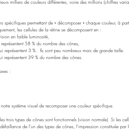
ieurs milliers de couleurs différentes, voire des millions (chiffres var
urs spécifiques permettant de « décomposer » chaque couleur, à partir
iquement, les cellules de la rétine se décomposent en :
vision en faible luminosité,
qui représentent 58 % du nombre des cônes,
qui représentent 3 % . Ils sont peu nombreux mais de grande taille.
 qui représentent 39 % du nombre des cônes.
axes :
 notre système visuel de recomposer une couleur spécifique.
 trois types de cônes sont fonctionnels (vision normale). Si les cellu
 défaillance de l'un des types de cônes, l'impression constituée par