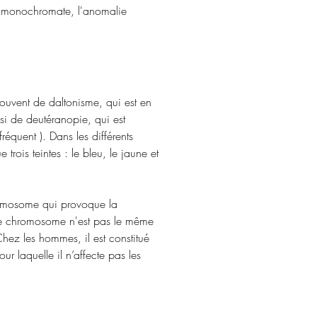
le monochromate, l'anomalie 
souvent de daltonisme, qui est en 
i de deutéranopie, qui est 
équent ). Dans les différents 
trois teintes : le bleu, le jaune et 
romosome qui provoque la 
Ce chromosome n'est pas le même 
ez les hommes, il est constitué 
 laquelle il n’affecte pas les 