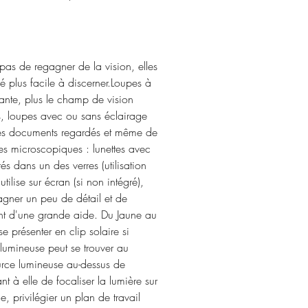
 pas de regagner de la vision, elles
lus facile à discerner. ​ Loupes à
ssante, plus le champ de vision
nts, loupes avec ou sans éclairage
 des documents regardés et même de
es microscopiques : lunettes avec
s dans un des verres (utilisation
ilise sur écran (si non intégré),
 gagner un peu de détail et de
ouvent d'une grande aide. Du Jaune au
se présenter en clip solaire si
e lumineuse peut se trouver au
urce lumineuse au-dessus de
t à elle de focaliser la lumière sur
, privilégier un plan de travail