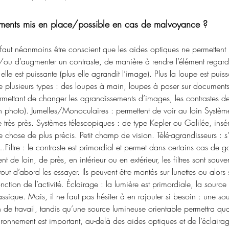
ments mis en place/possible en cas de malvoyance ?
Il faut néanmoins être conscient que les aides optiques ne permettent
ou d’augmenter un contraste, de manière à rendre l’élément regardé p
 elle est puissante (plus elle agrandit l’image). Plus la loupe est pui
existe plusieurs types : des loupes à main, loupes à poser sur docume
ermettant de changer les agrandissements d’images, les contrastes
 photo). Jumelles/Monoculaires : permettent de voir au loin Systèm
très près. Systèmes télescopiques : de type Kepler ou Galilée, inséré
hose de plus précis. Petit champ de vision. Télé-agrandisseurs : s’ut
re… ​ Filtre : le contraste est primordial et permet dans certains cas de
ent de loin, de près, en intérieur ou en extérieur, les filtres sont s
 tout d’abord les essayer. Ils peuvent être montés sur lunettes ou alors 
nction de l’activité. Éclairage : la lumière est primordiale, la sourc
ique. Mais, il ne faut pas hésiter à en rajouter si besoin : une so
n de travail, tandis qu’une source lumineuse orientable permettra quan
ironnement est important, au-delà des aides optiques et de l’éclairage