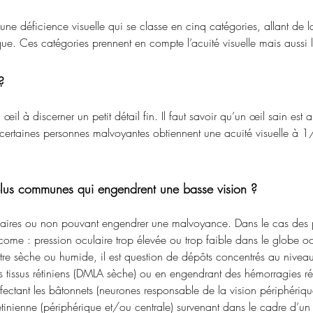
ne déficience visuelle qui se classe en cinq catégories, allant de l
ue. Ces catégories prennent en compte l’acuité visuelle mais aussi 
?
n œil à discerner un petit détail fin. Il faut savoir qu’un œil sain est
ertaines personnes malvoyantes obtiennent une acuité visuelle à 1/
 plus communes qui engendrent une basse vision ?
aires ou non pouvant engendrer une malvoyance. Dans le cas des pa
aucome : pression oculaire trop élevée ou trop faible dans le globe
 être sèche ou humide, il est question de dépôts concentrés au nivea
s tissus rétiniens (DMLA sèche) ou en engendrant des hémorragies ré
ectant les bâtonnets (neurones responsable de la vision périphérique
rétinienne (périphérique et/ou centrale) survenant dans le cadre d’un