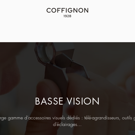
BASSE VISION
e gamme d’accessoires visuels dédiés : télé-agrandisseurs, outils g
d’éclairages...