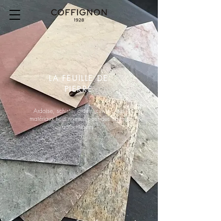
LA FEUILLE DE
PIERRE
Ardoise, schiste, granit, cuivre : des
matériaux hors normes pour des coloris
authentiques.