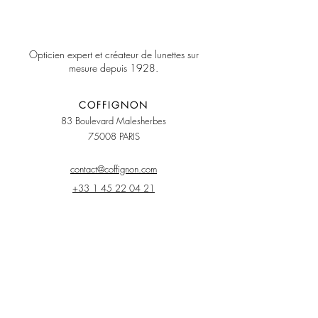
Opticien expert et créateur de lunettes sur
mesure depuis 1928.
COFFIGNON
8
3 Boulevard Malesherbes
75008 PARIS
contact@coffignon.com
+33 1 45 22 04 21
LA MAISON
Tarifs
Engagements
Garanties
Fabrication artisanale
Guide d'entretien
Réservation