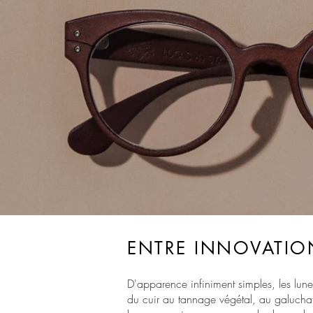
ENTRE INNOVATION
D'apparence infiniment simples, les lunet
du cuir au tannage végétal, au galuchat