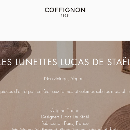
LES LUNETTES LUCAS DE STAË
Néo-vintage, élégant​.
pièces d'art à part entière, aux formes et volumes subtiles mais affi
Origine France
Designers Lucas De Staël
Fabrication Paris, France
Matériaux Cuir (France), Pierre (France), Galuchat, bois