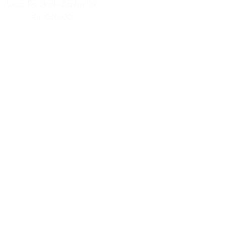
Lucas De Staël - Zephyr 09
Price
€1,040.00