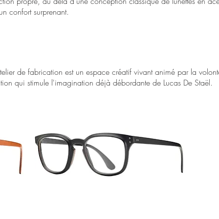
ion propre, au delà d'une conception classique de lunettes en acé
 un confort surprenant.
elier de fabrication est un espace créatif vivant animé par la volonté
ation qui stimule l'imagination déjà débordante de Lucas De Staël.