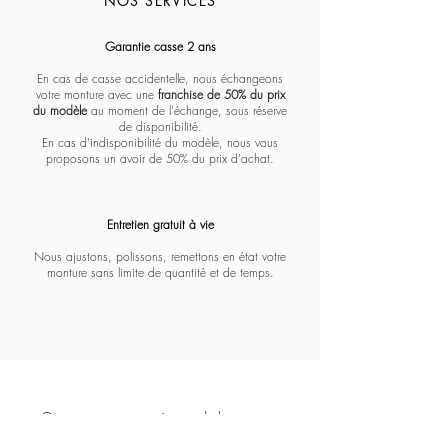
NOS SERVICES
Massada - Pentagon paramount
Massada - White circle koios
Massada - Imperative
Massada - Quadratic
Massada - L'age d'or
Massada - Tranquility
Massada - Algebraic
Massada - Fractal
Lapima - Paloma
Lapima - Teresa
Lapima - Marta
Lapima - Penny
Lapima - Paula
Lapima - Stella
Lapima - Nina
Garantie casse 2 ans
En cas de casse accidentelle, nous échangeons
votre monture avec une
franchise de 50% du prix
du modèle
au moment de l'échange, sous réserve
de disponibilité.
En cas d'indisponibilité du modèle, nous vous
proposons un avoir de 50% du prix d'achat.
Entretien gratuit à vie​​​
Nous ajustons, polissons, remettons en état votre
monture sans limite de quantité et de temps.
Opticien expert et créateur de lunettes sur
mesure depuis 1928.