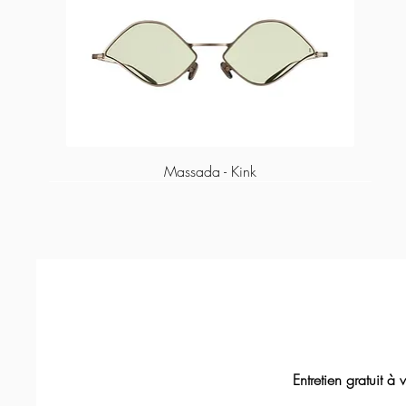
Massada - Kink
Entretien gratuit à vie
Massada - Tranquility
Massada - Fractal
Lapima - Paula