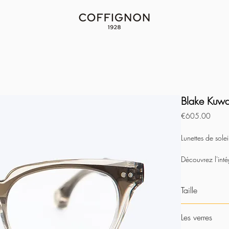
Blake Kuwa
Price
€605.00
Lunettes de sole
Découvrez l'inté
Nous avons accè
N'hésitez pas à
Taille
Les verres