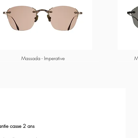
Massada - Imperative
M
ntie casse 2 ans
Massada - L'age d'or
Lapima - Stella
Lapima - Nina