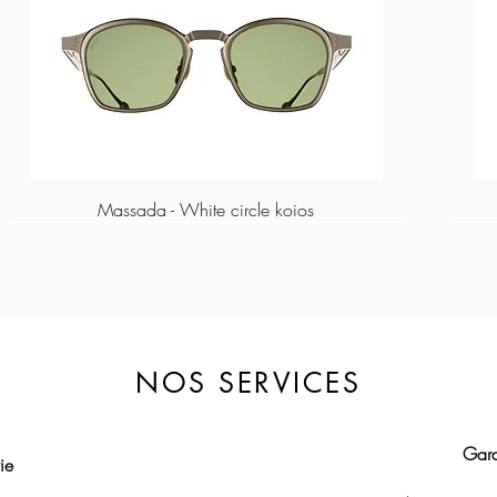
Massada - White circle koios
NOS SERVICES
Gara
​​​
Massada - Algebraic
Lapima - Paloma
Lapima - Teresa