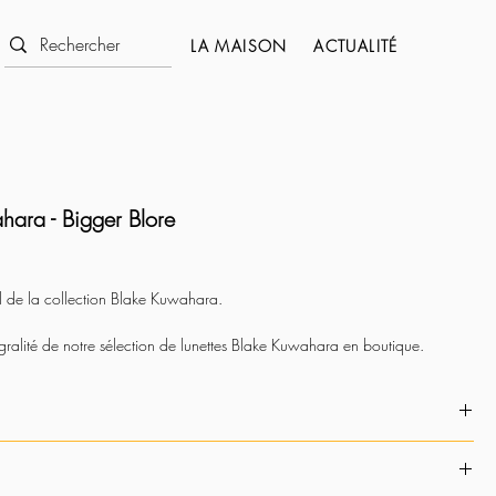
LA MAISON
ACTUALITÉ
hara - Bigger Blore
il de la collection Blake Kuwahara.
gralité de notre sélection de lunettes Blake Kuwahara en boutique
.
s à l'ensemble des lunettes disponibles réalisées par ce créateur.
 nous contacter pour toute demande.