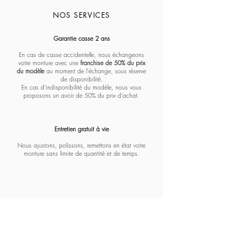
NOS SERVICES
Massada - Pentagon paramount
Massada - White circle koios
Massada - Imperative
Massada - Quadratic
Massada - L'age d'or
Massada - Tranquility
Massada - Algebraic
Massada - Fractal
Lapima - Paloma
Lapima - Teresa
Lapima - Marta
Lapima - Penny
Lapima - Paula
Lapima - Stella
Lapima - Nina
Garantie casse 2 ans
En cas de casse accidentelle, nous échangeons
votre monture avec une
franchise de 50% du prix
du modèle
au moment de l'échange, sous réserve
de disponibilité.
En cas d'indisponibilité du modèle, nous vous
proposons un avoir de 50% du prix d'achat.
Entretien gratuit à vie​​​
Nous ajustons, polissons, remettons en état votre
monture sans limite de quantité et de temps.
Opticien expert et créateur de lunettes sur