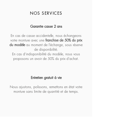
NOS SERVICES
Massada - Pentagon paramount
Massada - White circle koios
Massada - Imperative
Massada - Quadratic
Massada - L'age d'or
Massada - Tranquility
Massada - Algebraic
Massada - Fractal
Lapima - Paloma
Lapima - Teresa
Lapima - Marta
Lapima - Penny
Lapima - Paula
Lapima - Stella
Lapima - Nina
Garantie casse 2 ans
En cas de casse accidentelle, nous échangeons
votre monture avec une
franchise de 50% du prix
du modèle
au moment de l'échange, sous réserve
de disponibilité.
En cas d'indisponibilité du modèle, nous vous
proposons un avoir de 50% du prix d'achat.
Entretien gratuit à vie​​​
Nous ajustons, polissons, remettons en état votre
monture sans limite de quantité et de temps.