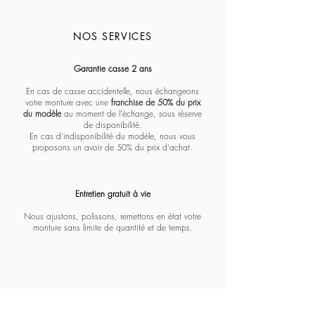
NOS SERVICES
Massada - Pentagon paramount
Massada - White circle koios
Massada - Imperative
Massada - Quadratic
Massada - L'age d'or
Massada - Tranquility
Massada - Algebraic
Massada - Fractal
Lapima - Paloma
Lapima - Teresa
Lapima - Marta
Lapima - Penny
Lapima - Paula
Lapima - Stella
Lapima - Nina
Garantie casse 2 ans
En cas de casse accidentelle, nous échangeons
votre monture avec une
franchise de 50% du prix
du modèle
au moment de l'échange, sous réserve
de disponibilité.
En cas d'indisponibilité du modèle, nous vous
proposons un avoir de 50% du prix d'achat.
Entretien gratuit à vie​​​
Nous ajustons, polissons, remettons en état votre
monture sans limite de quantité et de temps.