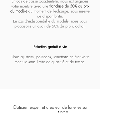
En cas de casse accidentelle, nous échangeons
votre monture avec une
franchise de 50% du prix
du modèle
au moment de l'échange, sous réserve
de disponibilité.
En cas d'indisponibilité du modèle, nous vous
proposons un avoir de 50% du prix d'achat.
Entretien gratuit à vie​​​
Nous ajustons, polissons, remettons en état votre
monture sans limite de quantité et de temps.
Opticien expert et créateur de lunettes sur
mesure depuis 1928.
COFFIGNON
8
3 Boulevard Malesherbes