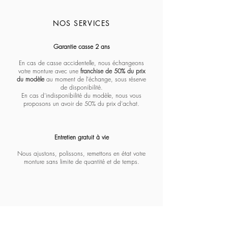
NOS SERVICES
Massada - Pentagon paramount
Massada - White circle koios
Massada - Imperative
Massada - Quadratic
Massada - L'age d'or
Massada - Tranquility
Massada - Algebraic
Massada - Fractal
Lapima - Paloma
Lapima - Teresa
Lapima - Marta
Lapima - Penny
Lapima - Paula
Lapima - Stella
Lapima - Nina
Garantie casse 2 ans
En cas de casse accidentelle, nous échangeons
votre monture avec une
franchise de 50% du prix
du modèle
au moment de l'échange, sous réserve
de disponibilité.
En cas d'indisponibilité du modèle, nous vous
proposons un avoir de 50% du prix d'achat.
Entretien gratuit à vie​​​
Nous ajustons, polissons, remettons en état votre
monture sans limite de quantité et de temps.