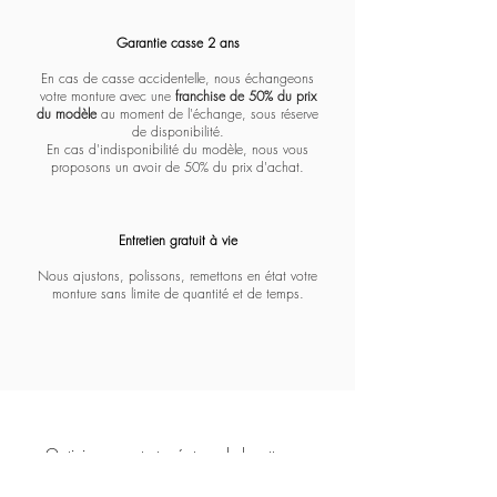
Massada - Pentagon paramount
Massada - White circle koios
Massada - Imperative
Massada - Quadratic
Massada - L'age d'or
Massada - Tranquility
Massada - Algebraic
Massada - Fractal
Lapima - Paloma
Lapima - Teresa
Lapima - Marta
Lapima - Penny
Lapima - Paula
Lapima - Stella
Lapima - Nina
Garantie casse 2 ans
En cas de casse accidentelle, nous échangeons
votre monture avec une
franchise de 50% du prix
du modèle
au moment de l'échange, sous réserve
de disponibilité.
En cas d'indisponibilité du modèle, nous vous
proposons un avoir de 50% du prix d'achat.
Entretien gratuit à vie​​​
Nous ajustons, polissons, remettons en état votre
monture sans limite de quantité et de temps.
Opticien expert et créateur de lunettes sur
mesure depuis 1928.