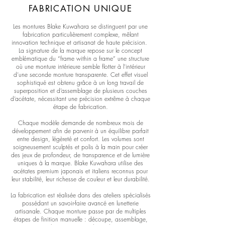
FABRICATION UNIQUE
Les montures Blake Kuwahara se distinguent par une
fabrication particulièrement complexe, mêlant
innovation technique et artisanat de haute précision.
La signature de la marque repose sur le concept
emblématique du “frame within a frame” une structure
où une monture intérieure semble flotter à l’intérieur
d’une seconde monture transparente. Cet effet visuel
sophistiqué est obtenu grâce à un long travail de
superposition et d’assemblage de plusieurs couches
d’acétate, nécessitant une précision extrême à chaque
étape de fabrication.
Chaque modèle demande de nombreux mois de
développement afin de parvenir à un équilibre parfait
entre design, légèreté et confort. Les volumes sont
soigneusement sculptés et polis à la main pour créer
des jeux de profondeur, de transparence et de lumière
uniques à la marque. Blake Kuwahara utilise des
acétates premium japonais et italiens reconnus pour
leur stabilité, leur richesse de couleur et leur durabilité.
La fabrication est réalisée dans des ateliers spécialisés
possédant un savoir-faire avancé en lunetterie
artisanale. Chaque monture passe par de multiples
étapes de finition manuelle : découpe, assemblage,