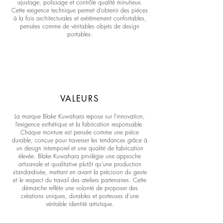
ajustage, polissage et contrôle qualité minutieux.
Cette exigence technique permet d’obtenir des pièces
à la fois architecturales et extrêmement confortables,
pensées comme de véritables objets de design
portables.
VALEURS
La marque Blake Kuwahara repose sur l’innovation,
l’exigence esthétique et la fabrication responsable.
Chaque monture est pensée comme une pièce
durable, conçue pour traverser les tendances grâce à
un design intemporel et une qualité de fabrication
élevée. Blake Kuwahara privilégie une approche
artisanale et qualitative plutôt qu’une production
standardisée, mettant en avant la précision du geste
et le respect du travail des ateliers partenaires. Cette
démarche reflète une volonté de proposer des
créations uniques, durables et porteuses d’une
véritable identité artistique.