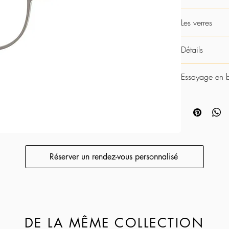
47-21
Les verres
Cette monture es
Détails
non.
Découvrez toutes
Fabrication - Ja
Essayage en 
Designer - Fam
Matériau - Tit
Chez Coffignon,
design unique et
qui vous corres
Réserver un rendez-vous personnalisé
DE LA MÊME COLLECTION