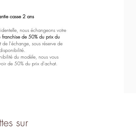
ntie casse 2 ans
Massada - L'age d'or
Lapima - Stella
Lapima - Nina
identelle, nous échangeons votre
e
franchise de 50% du prix du
de l'échange, sous réserve de
disponibilité.
nibilité du modèle, nous vous
oir de 50% du prix d'achat.
tes sur