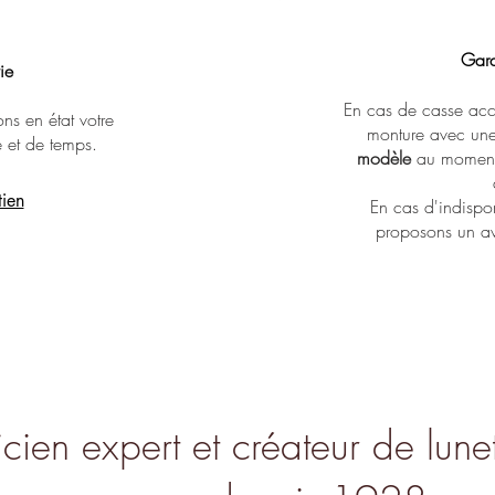
Gara
​​​
Massada - Algebraic
Lapima - Paloma
Lapima - Teresa
En cas de casse acc
ns en état votre
monture avec un
é et de temps.
modèle
au moment 
tien
En cas d'indispo
proposons un av
cien expert et créateur de lunet