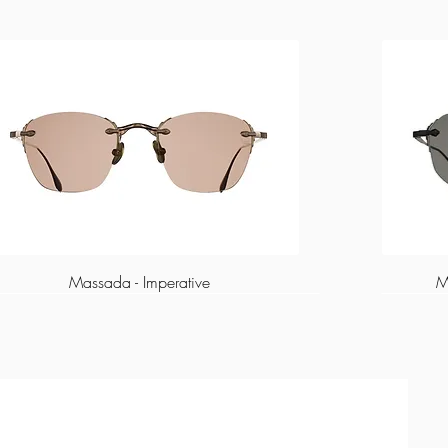
Massada - Imperative
M