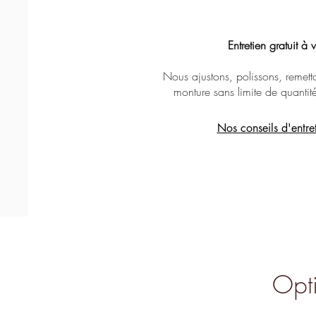
Entretien gratuit à vie
Massada - Tranquility
Massada - Fractal
Lapima - Paula
Nous ajustons, polissons, remetto
monture sans limite de quantit
Nos conseils d'entre
Opti