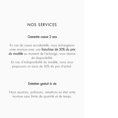
NOS SERVICES
Massada - Pentagon paramount
Massada - White circle koios
Massada - Imperative
Massada - Quadratic
Massada - L'age d'or
Massada - Tranquility
Massada - Algebraic
Massada - Fractal
Lapima - Paloma
Lapima - Teresa
Lapima - Marta
Lapima - Penny
Lapima - Paula
Lapima - Stella
Lapima - Nina
Garantie casse 2 ans
En cas de casse accidentelle, nous échangeons
votre monture avec une
franchise de 50% du prix
du modèle
au moment de l'échange, sous réserve
de disponibilité.
En cas d'indisponibilité du modèle, nous vous
proposons un avoir de 50% du prix d'achat.
Entretien gratuit à vie​​​
Nous ajustons, polissons, remettons en état votre
monture sans limite de quantité et de temps.