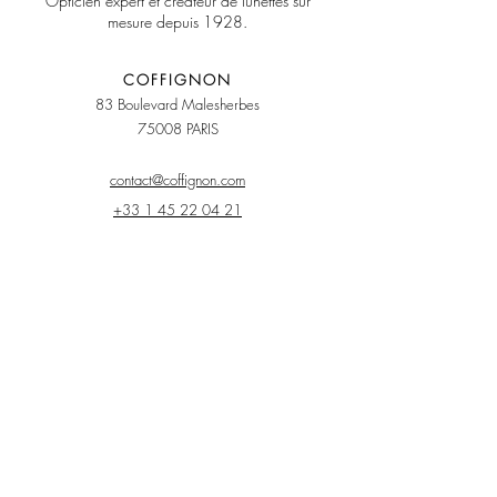
Opticien expert et créateur de lunettes sur
mesure depuis 1928.
COFFIGNON
8
3 Boulevard Malesherbes
75008 PARIS
contact@coffignon.com
+33 1 45 22 04 21
LA MAISON
Tarifs
Engagements
Garanties
Fabrication artisanale
Guide d'entretien
Réservation
COMMUNAUTÉ
Notre newsletter