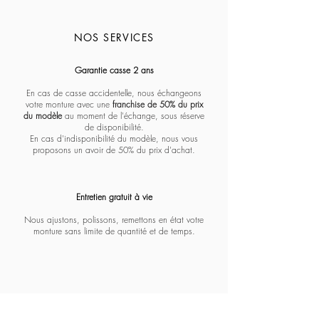
NOS SERVICES
Massada - Pentagon paramount
Massada - White circle koios
Massada - Imperative
Massada - Quadratic
Massada - L'age d'or
Massada - Tranquility
Massada - Algebraic
Massada - Fractal
Lapima - Paloma
Lapima - Teresa
Lapima - Marta
Lapima - Penny
Lapima - Paula
Lapima - Stella
Lapima - Nina
Garantie casse 2 ans
En cas de casse accidentelle, nous échangeons
votre monture avec une
franchise de 50% du prix
du modèle
au moment de l'échange, sous réserve
de disponibilité.
En cas d'indisponibilité du modèle, nous vous
proposons un avoir de 50% du prix d'achat.
Entretien gratuit à vie​​​
Nous ajustons, polissons, remettons en état votre
monture sans limite de quantité et de temps.