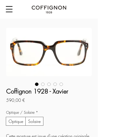
Coffignon 1928 - Xavier
Prix
590,00 €
Optique / Solaire
*
Optique
Solaire
Cette monture est issue d'une création originale