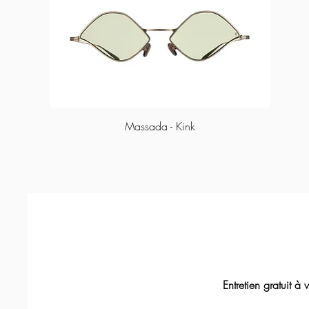
Massada - Kink
Entretien gratuit à vie
Massada - Tranquility
Massada - Fractal
Lapima - Paula