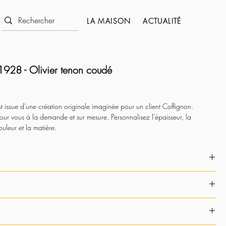
LA MAISON
ACTUALITÉ
1928 - Olivier tenon coudé
t issue d'une création originale imaginée pour un client Coffignon.
ur vous à la demande et sur mesure. Personnalisez l'épaisseur, la
ouleur et la matière.
ocessus de création Coffignon 1928
.
l'adaptation sur mesure et la personnalisation.
ure
t réalisable avec des verres solaires, des verres transparents, à la vue ou
 les possibilités en boutique.