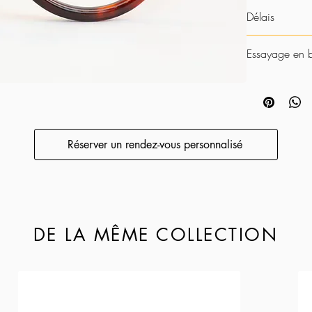
Réalisée en arr
Délais
Acétate - Bioac
Charnières - Fab
2 mois pour des 
Armatures de bra
Essayage en 
Chez Coffignon, 
possibilités de 
modèle parfaite
de branche, etc)
Réserver un rendez-vous personnalisé
DE LA MÊME COLLECTION