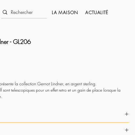
LA MAISON
ACTUALITÉ
dner - GL206
résente la collection Gernot Lindner, en argent sterling.
f sont telescopiques pour un effet retro et un gain de place lorsque la
e.
 dans différents coloris.
 sélection en boutique
.