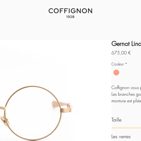
Gernot Lin
Prix
675,00 €
Couleur
*
Coffignon vous p
Les branches gol
monture est plié
Ce modèle existe
Taille
Découvrez notre
43-20
Les verres