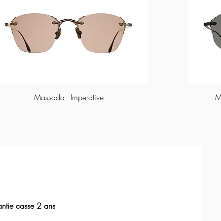
Massada - Imperative
M
ntie casse 2 ans