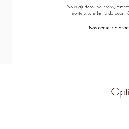
Massada - Tranquility
Massada - Fractal
Lapima - Paula
Nous ajustons, polissons, remetto
monture sans limite de quantit
Nos conseils d'entre
Opti