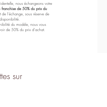
Massada - L'age d'or
Lapima - Stella
Lapima - Nina
identelle, nous échangeons votre
e
franchise de 50% du prix du
de l'échange, sous réserve de
disponibilité.
nibilité du modèle, nous vous
oir de 50% du prix d'achat.
tes sur