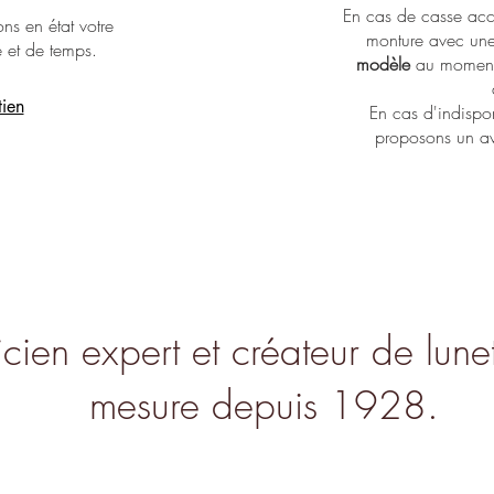
Massada - Algebraic
Lapima - Paloma
Lapima - Teresa
En cas de casse acc
ns en état votre
monture avec un
é et de temps.
modèle
au moment 
tien
En cas d'indispo
proposons un av
cien expert et créateur de lunet
mesure depuis 1928.