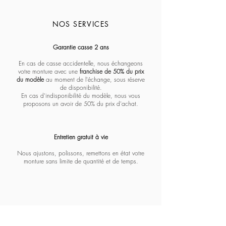
NOS SERVICES
Massada - Pentagon paramount
Massada - White circle koios
Massada - Imperative
Massada - Quadratic
Massada - L'age d'or
Massada - Tranquility
Massada - Algebraic
Massada - Fractal
Lapima - Paloma
Lapima - Teresa
Lapima - Marta
Lapima - Penny
Lapima - Paula
Lapima - Stella
Lapima - Nina
Garantie casse 2 ans
En cas de casse accidentelle, nous échangeons
votre monture avec une
franchise de 50% du prix
du modèle
au moment de l'échange, sous réserve
de disponibilité.
En cas d'indisponibilité du modèle, nous vous
proposons un avoir de 50% du prix d'achat.
Entretien gratuit à vie​​​
Nous ajustons, polissons, remettons en état votre
monture sans limite de quantité et de temps.