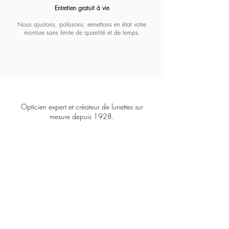
Entretien gratuit à vie​​​
Nous ajustons, polissons, remettons en état votre
monture sans limite de quantité et de temps.
Opticien expert et créateur de lunettes sur
mesure depuis 1928.
COFFIGNON
8
3 Boulevard Malesherbes
75008 PARIS
contact@coffignon.com
+33 1 45 22 04 21