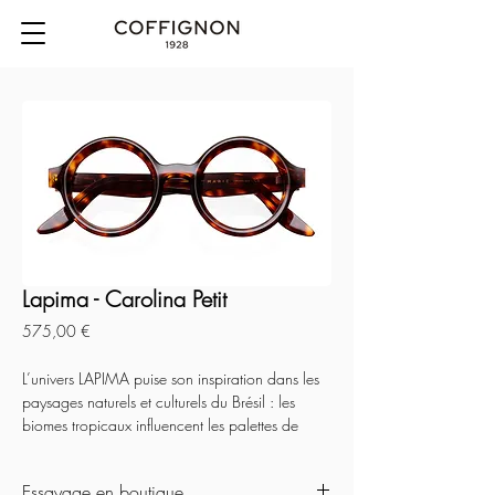
Lapima - Carolina Petit
Prix
575,00 €
L’univers LAPIMA puise son inspiration dans les 
paysages naturels et culturels du Brésil : les 
biomes tropicaux influencent les palettes de 
couleurs avec un nuancier varié, tandis que 
l’architecture moderniste et les arts visuels 
Essayage en boutique
inspirent les lignes géométriques et organiques 