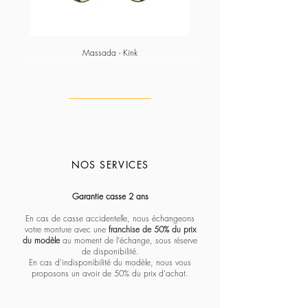
Massada - Kink
NOS SERVICES
Massada - Pentagon paramount
Massada - White circle koios
Massada - Imperative
Massada - Quadratic
Massada - L'age d'or
Massada - Tranquility
Massada - Algebraic
Massada - Fractal
Lapima - Paloma
Lapima - Teresa
Lapima - Marta
Lapima - Penny
Lapima - Paula
Lapima - Stella
Lapima - Nina
Garantie casse 2 ans
En cas de casse accidentelle, nous échangeons
votre monture avec une
franchise de 50% du prix
du modèle
au moment de l'échange, sous réserve
de disponibilité.
En cas d'indisponibilité du modèle, nous vous
proposons un avoir de 50% du prix d'achat.