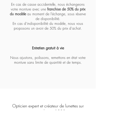
En cas de casse accidentelle, nous échangeons
votre monture avec une
franchise de 50% du prix
du modèle
au moment de l'échange, sous réserve
de disponibilité.
En cas d'indisponibilité du modèle, nous vous
proposons un avoir de 50% du prix d'achat.
Entretien gratuit à vie​​​
Nous ajustons, polissons, remettons en état votre
monture sans limite de quantité et de temps.
Opticien expert et créateur de lunettes sur
mesure depuis 1928.
COFFIGNON
8
3 Boulevard Malesherbes