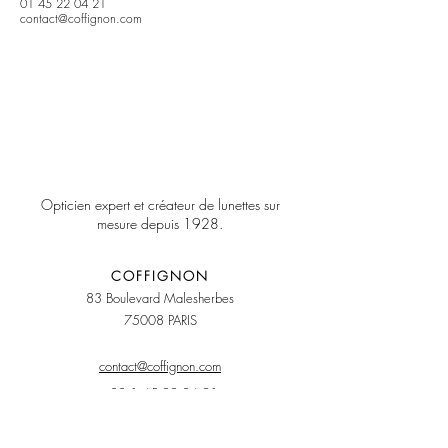
01 45 22 04 21
contact@coffignon.com
Opticien expert et créateur de lunettes sur
mesure depuis 1928.
COFFIGNON
8
3 Boulevard Malesherbes
75008 PARIS
contact@coffignon.com
+33 1 45 22 04 21