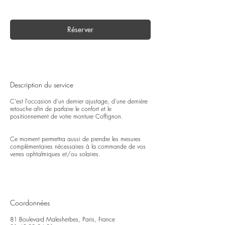
Réserver
Description du service
C'est l'occasion d'un dernier ajustage, d'une dernière
retouche afin de parfaire le confort et le
positionnement de votre monture Coffignon.
Ce moment permettra aussi de prendre les mesures
complémentaires nécessaires à la commande de vos
verres ophtalmiques et/ou solaires.
Coordonnées
81 Boulevard Malesherbes, Paris, France