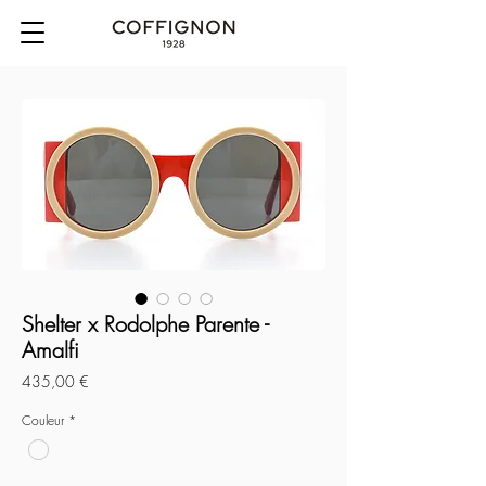
Shelter x Rodolphe Parente -
Amalfi
Prix
435,00 €
Couleur
*