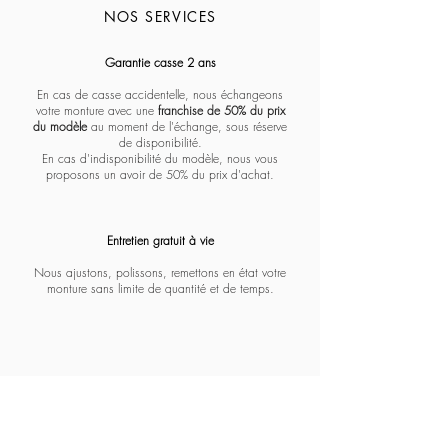
NOS SERVICES
Massada - Pentagon paramount
Massada - White circle koios
Massada - Imperative
Massada - Quadratic
Massada - L'age d'or
Massada - Tranquility
Massada - Algebraic
Massada - Fractal
Lapima - Paloma
Lapima - Teresa
Lapima - Marta
Lapima - Penny
Lapima - Paula
Lapima - Stella
Lapima - Nina
Garantie casse 2 ans
En cas de casse accidentelle, nous échangeons
votre monture avec une
franchise de 50% du prix
du modèle
au moment de l'échange, sous réserve
de disponibilité.
En cas d'indisponibilité du modèle, nous vous
proposons un avoir de 50% du prix d'achat.
Entretien gratuit à vie​​​
Nous ajustons, polissons, remettons en état votre
monture sans limite de quantité et de temps.
Opticien expert et créateur de lunettes sur