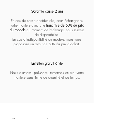
Massada - Pentagon paramount
Massada - White circle koios
Massada - Imperative
Massada - Quadratic
Massada - L'age d'or
Massada - Tranquility
Massada - Algebraic
Massada - Fractal
Lapima - Paloma
Lapima - Teresa
Lapima - Marta
Lapima - Penny
Lapima - Paula
Lapima - Stella
Lapima - Nina
Garantie casse 2 ans
En cas de casse accidentelle, nous échangeons
votre monture avec une
franchise de 50% du prix
du modèle
au moment de l'échange, sous réserve
de disponibilité.
En cas d'indisponibilité du modèle, nous vous
proposons un avoir de 50% du prix d'achat.
Entretien gratuit à vie​​​
Nous ajustons, polissons, remettons en état votre
monture sans limite de quantité et de temps.
Opticien expert et créateur de lunettes sur
mesure depuis 1928.