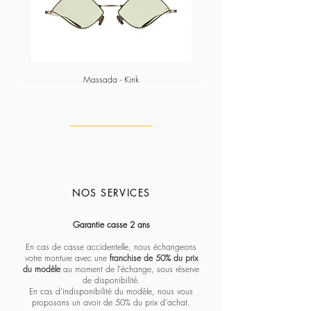
Massada - Kink
NOS SERVICES
Massada - Pentagon paramount
Massada - White circle koios
Massada - Imperative
Massada - Quadratic
Massada - L'age d'or
Massada - Tranquility
Massada - Algebraic
Massada - Fractal
Lapima - Paloma
Lapima - Teresa
Lapima - Marta
Lapima - Penny
Lapima - Paula
Lapima - Stella
Lapima - Nina
Garantie casse 2 ans
En cas de casse accidentelle, nous échangeons
votre monture avec une
franchise de 50% du prix
du modèle
au moment de l'échange, sous réserve
de disponibilité.
En cas d'indisponibilité du modèle, nous vous
proposons un avoir de 50% du prix d'achat.