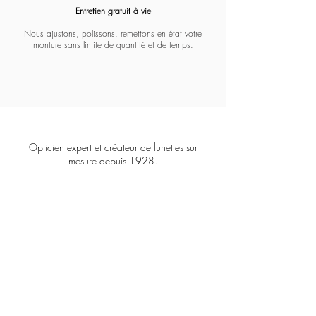
Entretien gratuit à vie​​​
Nous ajustons, polissons, remettons en état votre
monture sans limite de quantité et de temps.
Opticien expert et créateur de lunettes sur
mesure depuis 1928.
COFFIGNON
8
3 Boulevard Malesherbes
75008 PARIS
contact@coffignon.com
+33 1 45 22 04 21