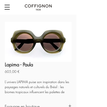
Lapima - Paula
Prix
605,00 €
L’univers LAPIMA puise son inspiration dans les 
paysages naturels et culturels du Brésil : les 
biomes tropicaux influencent les palettes de 
couleurs avec un nuancier varié, tandis que 
l’architecture moderniste et les arts visuels 
Essayage en boutique
inspirent les lignes géométriques et organiques 