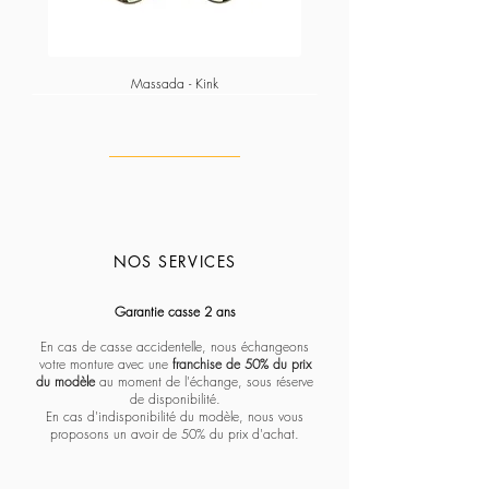
Massada - Kink
NOS SERVICES
Massada - Pentagon paramount
Massada - White circle koios
Massada - Imperative
Massada - Quadratic
Massada - L'age d'or
Massada - Tranquility
Massada - Algebraic
Massada - Fractal
Lapima - Paloma
Lapima - Teresa
Lapima - Marta
Lapima - Penny
Lapima - Paula
Lapima - Stella
Lapima - Nina
Garantie casse 2 ans
En cas de casse accidentelle, nous échangeons
votre monture avec une
franchise de 50% du prix
du modèle
au moment de l'échange, sous réserve
de disponibilité.
En cas d'indisponibilité du modèle, nous vous
proposons un avoir de 50% du prix d'achat.