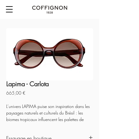
Lapima - Carlota
Prix
665,00 €
L’univers LAPIMA puise son inspiration dans les 
paysages naturels et culturels du Brésil : les 
biomes tropicaux influencent les palettes de 
couleurs avec un nuancier varié, tandis que 
l’architecture moderniste et les arts visuels 
Essayage en boutique
inspirent les lignes géométriques et organiques 