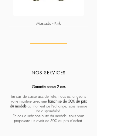
Massada - Kink
NOS SERVICES
Massada - Pentagon paramount
Massada - White circle koios
Massada - Imperative
Massada - Quadratic
Massada - L'age d'or
Massada - Tranquility
Massada - Algebraic
Massada - Fractal
Lapima - Paloma
Lapima - Teresa
Lapima - Marta
Lapima - Penny
Lapima - Paula
Lapima - Stella
Lapima - Nina
Garantie casse 2 ans
En cas de casse accidentelle, nous échangeons
votre monture avec une
franchise de 50% du prix
du modèle
au moment de l'échange, sous réserve
de disponibilité.
En cas d'indisponibilité du modèle, nous vous
proposons un avoir de 50% du prix d'achat.