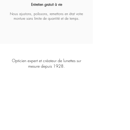
Entretien gratuit à vie​​​
Nous ajustons, polissons, remettons en état votre
monture sans limite de quantité et de temps.
Opticien expert et créateur de lunettes sur
mesure depuis 1928.
COFFIGNON
8
3 Boulevard Malesherbes
75008 PARIS
contact@coffignon.com
+33 1 45 22 04 21